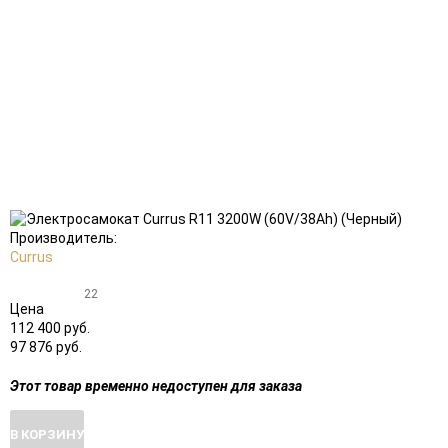
Добавить
Добавить
в
к
избранное
сравнению
Производитель:
Currus
22
Цена
112 400 руб.
97 876 руб.
Этот товар временно недоступен для заказа
В КОРЗИНУ