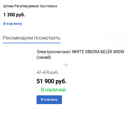
Шлем Регулируемая Застежка
1 300 руб.
В корзину
Рекомендуем посмотреть
Электроснегокат WHITE SIBERIA BELЁК 800W
(синий)
12
47 470 руб.
51 900 руб.
В наличии
Добавить
Добави
В корзину
в
к
избранное
сравне