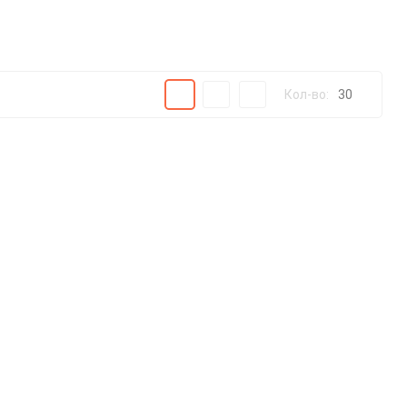
Плитка
Подробно
Компактно
Кол-во:
30
30
60
90
150