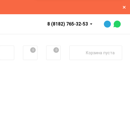
8 (8182) 765-32-53
0
0
Корзина
пуста