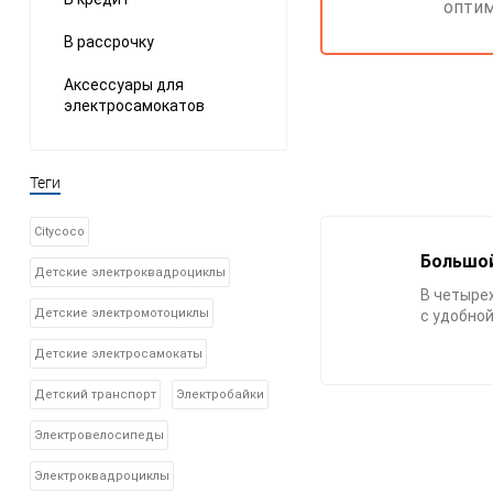
оптим
В рассрочку
Аксессуары для
электросамокатов
Теги
Citycoco
Большо
Детские электроквадроциклы
В четыре
Детские электромотоциклы
с удобной
Детские электросамокаты
Детский транспорт
Электробайки
Электровелосипеды
Электроквадроциклы