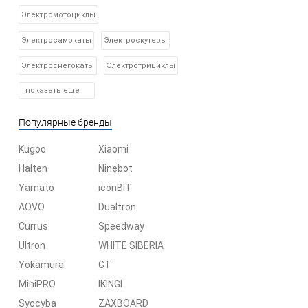
Электромотоциклы
Электросамокаты
Электроскутеры
Электроснегокаты
Электротрициклы
показать еще
Популярные бренды
Kugoo
Xiaomi
Halten
Ninebot
Yamato
iconBIT
AOVO
Dualtron
Currus
Speedway
Ultron
WHITE SIBERIA
Yokamura
GT
MiniPRO
IKINGI
Syccyba
ZAXBOARD