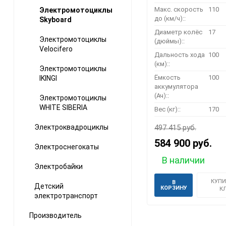
Макс. скорость
110
Электромотоциклы
до (км/ч)::
Skyboard
Диаметр колёс
17
Электромотоциклы
(дюймы)::
Velocifero
Дальность хода
100
(км)::
Электромотоциклы
Ёмкость
100
IKINGI
аккумулятора
(Ач)::
Электромотоциклы
WHITE SIBERIA
Вес (кг)::
170
Электроквадроциклы
497 415 руб.
584 900 руб.
Электроснегокаты
В наличии
Электробайки
КУПИ
В
Детский
КОРЗИНУ
К
электротранспорт
Производитель