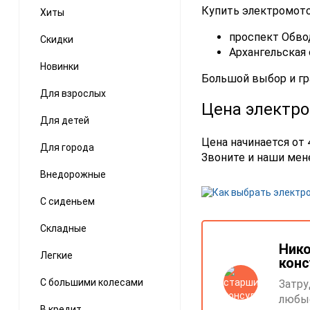
Купить электромото
Хиты
проспект Обвод
Скидки
Архангельская 
Новинки
Большой выбор и гр
Для взрослых
Цена электро
Для детей
Цена начинается от 
Для города
Звоните и наши мен
Внедорожные
С сиденьем
Складные
Нико
Легкие
конс
С большими колесами
Затру
любые
В кредит