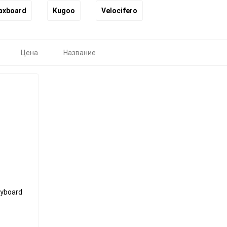
axboard
Kugoo
Velocifero
Цена
Название
yboard