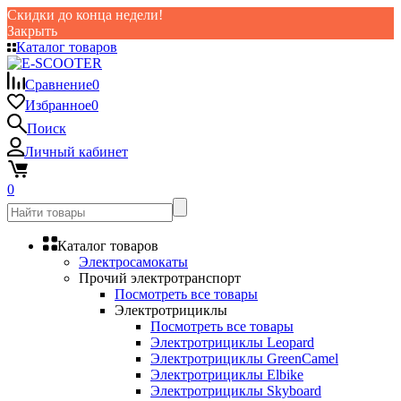
Скидки до конца недели!
Закрыть
Каталог товаров
Сравнение
0
Избранное
0
Поиск
Личный кабинет
0
Каталог товаров
Электросамокаты
Прочий электротранспорт
Посмотреть все товары
Электротрициклы
Посмотреть все товары
Электротрициклы Leopard
Электротрициклы GreenCamel
Электротрициклы Elbike
Электротрициклы Skyboard