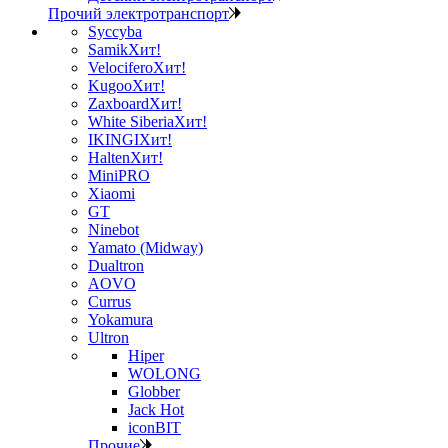
Прочий электротранспорт
Syccyba
Samik
Хит!
Velocifero
Хит!
Kugoo
Хит!
Zaxboard
Хит!
White Siberia
Хит!
IKINGI
Хит!
Halten
Хит!
MiniPRO
Xiaomi
GT
Ninebot
Yamato (Midway)
Dualtron
AOVO
Currus
Yokamura
Ultron
Hiper
WOLONG
Globber
Jack Hot
iconBIT
Прочие