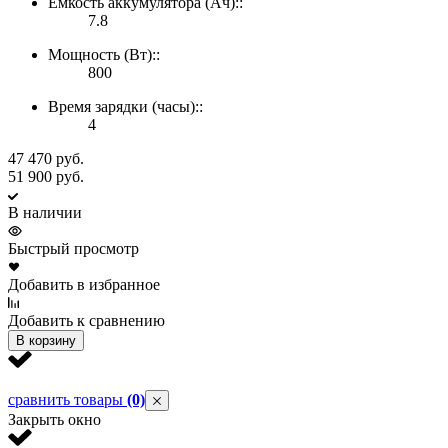
Ёмкость аккумулятора (Ач)::
7.8
Мощность (Вт)::
800
Время зарядки (часы)::
4
47 470 руб.
4
51 900 руб.
5
В наличии
Быстрый просмотр
Добавить в избранное
Д
Добавить к сравнению
Д
В корзину
сравнить товары
(0)
Закрыть окно