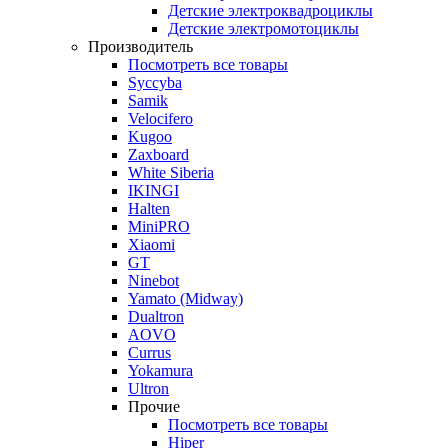
Детские электроквадроциклы
Детские электромотоциклы
Производитель
Посмотреть все товары
Syccyba
Samik
Velocifero
Kugoo
Zaxboard
White Siberia
IKINGI
Halten
MiniPRO
Xiaomi
GT
Ninebot
Yamato (Midway)
Dualtron
AOVO
Currus
Yokamura
Ultron
Прочие
Посмотреть все товары
Hiper