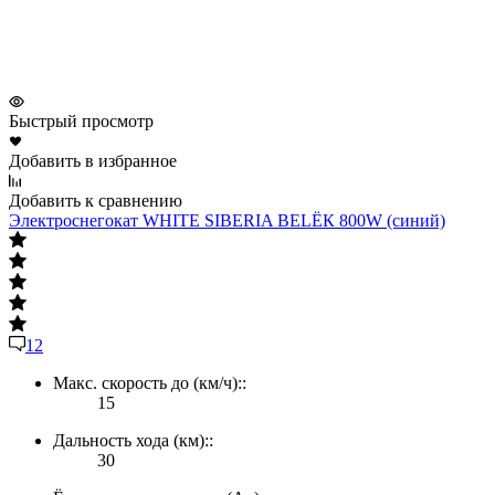
Быстрый просмотр
Добавить в избранное
Д
Добавить к сравнению
Д
Электроснегокат WHITE SIBERIA BELЁК 800W (синий)
12
Макс. скорость до (км/ч)::
15
Дальность хода (км)::
30