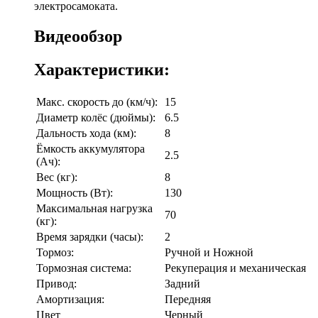
электросамоката.
Видеообзор
Характеристики:
Макс. скорость до (км/ч):
15
Диаметр колёс (дюймы):
6.5
Дальность хода (км):
8
Ёмкость аккумулятора
2.5
(Ач):
Вес (кг):
8
Мощность (Вт):
130
Максимальная нагрузка
70
(кг):
Время зарядки (часы):
2
Тормоз:
Ручной и Ножной
Тормозная система:
Рекуперация и механическая
Привод:
Задний
Амортизация:
Передняя
Цвет
Черный