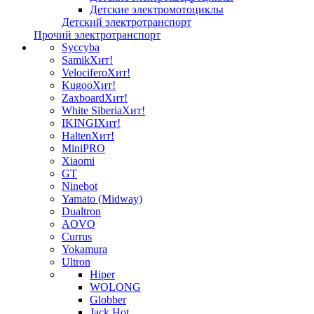
Детские электромотоциклы
Детский электротранспорт
Прочий электротранспорт
Syccyba
Samik
Хит!
Velocifero
Хит!
Kugoo
Хит!
Zaxboard
Хит!
White Siberia
Хит!
IKINGI
Хит!
Halten
Хит!
MiniPRO
Xiaomi
GT
Ninebot
Yamato (Midway)
Dualtron
AOVO
Currus
Yokamura
Ultron
Hiper
WOLONG
Globber
Jack Hot