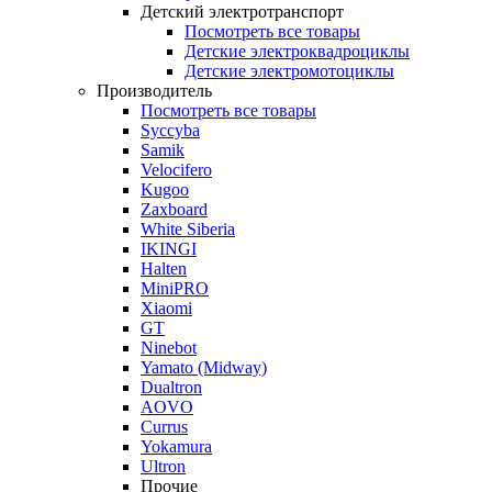
Детский электротранспорт
Посмотреть все товары
Детские электроквадроциклы
Детские электромотоциклы
Производитель
Посмотреть все товары
Syccyba
Samik
Velocifero
Kugoo
Zaxboard
White Siberia
IKINGI
Halten
MiniPRO
Xiaomi
GT
Ninebot
Yamato (Midway)
Dualtron
AOVO
Currus
Yokamura
Ultron
Прочие